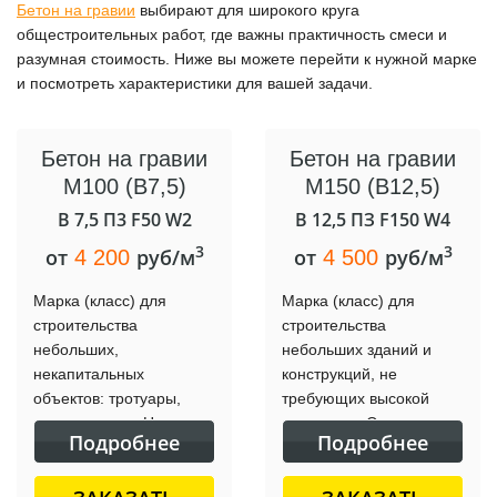
Бетон на гравии
выбирают для широкого круга
общестроительных работ, где важны практичность смеси и
разумная стоимость. Ниже вы можете перейти к нужной марке
и посмотреть характеристики для вашей задачи.
Бетон на гравии
Бетон на гравии
М100 (B7,5)
М150 (B12,5)
В 7,5 П3 F50 W2
B 12,5 ПЗ F150 W4
3
3
от
руб/м
от
руб/м
4 200
4 500
Марка (класс) для
Марка (класс) для
строительства
строительства
небольших,
небольших зданий и
некапитальных
конструкций, не
объектов: тротуары,
требующих высокой
парковки и т.п. Низкое
прочности. Среднее
Подробнее
Подробнее
содержание цемента.
содержание цемента.