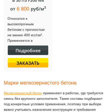
B 30 ПЗ F200 W8
3
от
руб/м
6 800
Относится к
высокопрочным
бетонам с прочностью
не менее 400 кгс/см².
Применяется в
строительстве для
Подробнее
создания долговечных и
надежных конструкций.
ЗАКАЗАТЬ
Марки мелкозернистого бетона
Мелкозернистый бетон
применяют в работах, где требуется
смесь без крупного заполнителя. Такие составы подбирают
под конкретные условия применения, поэтому при выборе
важно учитывать назначение конструкции и требования