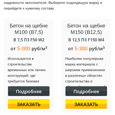
надежности заполнителя. Выберите подходящую марку и
перейдите к нужному составу.
Бетон на щебне
Бетон на щебне
М100 (B7,5)
М150 (B12,5)
B 7,5 П3 F50 W2
B 12,5 ПЗ F150 W4
3
3
от
руб/м
от
руб/м
5 000
5 300
Используется в
Наиболее популярная
строительстве
марка материала с
временных или легких
широким применением
конструкций, где
в различных областях
требуется базовая
строительства и
прочность материала.
обустройства городской
Подробнее
Подробнее
Содержание цемента
среды.
составляет около 200-
ЗАКАЗАТЬ
ЗАКАЗАТЬ
220 кг на 1 м³ смеси.