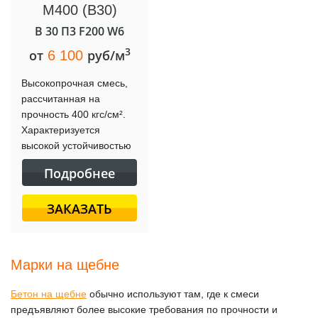
М400 (B30)
B 30 П3 F200 W6
3
от
руб/м
6 100
Высокопрочная смесь,
рассчитанная на
прочность 400 кгс/см².
Характеризуется
высокой устойчивостью
к нагрузкам, износу и
Подробнее
трещинам.
Применяется в
ЗАКАЗАТЬ
строительстве
сверхнадёжных
конструкций.
Марки на щебне
Бетон на щебне
обычно используют там, где к смеси
предъявляют более высокие требования по прочности и