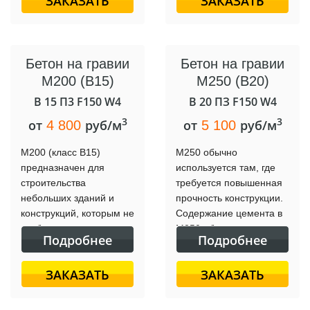
ЗАКАЗАТЬ
ЗАКАЗАТЬ
Бетон на гравии
Бетон на гравии
М200 (B15)
М250 (B20)
B 15 П3 F150 W4
B 20 ПЗ F150 W4
3
3
от
руб/м
от
руб/м
4 800
5 100
М200 (класс В15)
М250 обычно
предназначен для
используется там, где
строительства
требуется повышенная
небольших зданий и
прочность конструкции.
конструкций, которым не
Содержание цемента в
требуется высокая
М250 обычно
Подробнее
Подробнее
прочность. Содержание
составляет примерно
цемента примерно 300-
300-350 кг/м³.
ЗАКАЗАТЬ
ЗАКАЗАТЬ
320 кг на 1 м³ смеси.