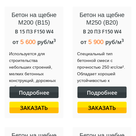
Бетон на щебне
Бетон на щебне
М200 (B15)
М250 (B20)
B 15 ПЗ F150 W4
B 20 ПЗ F150 W4
3
3
от
руб/м
от
руб/м
5 600
5 900
Используется для
Специальный тип
строительства
бетонной смеси с
небольших строений,
прочностью 250 кгс/см².
мелких бетонных
Обладает хорошей
конструкций, дорожных
устойчивостью к
работ и других
нагрузкам и
Подробнее
Подробнее
объектов, где не
используется в
требуется высокая
различных
ЗАКАЗАТЬ
ЗАКАЗАТЬ
прочность.
строительных проектах.
Бетон на щебне
Бетон на щебне