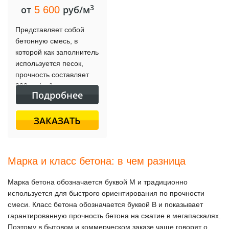
3
от
руб/м
5 600
Представляет собой
бетонную смесь, в
которой как заполнитель
используется песок,
прочность составляет
200 кгс/см².
Подробнее
Используется для
создания конструкций
ЗАКАЗАТЬ
средней нагрузки.
Марка и класс бетона: в чем разница
Марка бетона обозначается буквой М и традиционно
используется для быстрого ориентирования по прочности
смеси. Класс бетона обозначается буквой В и показывает
гарантированную прочность бетона на сжатие в мегапаскалях.
Поэтому в бытовом и коммерческом заказе чаще говорят о