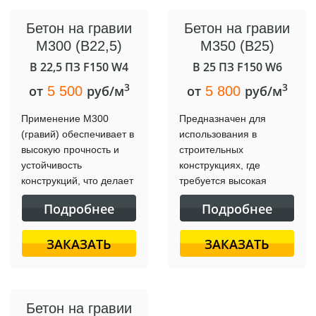
Бетон на гравии
Бетон на гравии
М300 (B22,5)
М350 (B25)
B 22,5 ПЗ F150 W4
B 25 ПЗ F150 W6
3
3
от
руб/м
от
руб/м
5 500
5 800
Применение М300
Предназначен для
(гравий) обеспечивает в
использования в
высокую прочность и
строительных
устойчивость
конструкциях, где
конструкций, что делает
требуется высокая
его подходящим для
прочность и
Подробнее
Подробнее
широкого спектра
устойчивость. Этот
строительных проектов.
материал идеально
ЗАКАЗАТЬ
ЗАКАЗАТЬ
подходит для
фундаментов, колонн,
балок, плит перекрытий.
Бетон на гравии