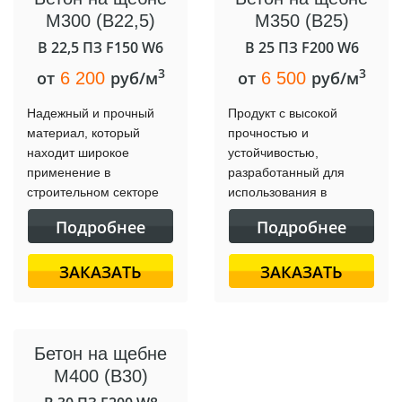
М300 (B22,5)
М350 (B25)
B 22,5 ПЗ F150 W6
B 25 ПЗ F200 W6
3
3
от
руб/м
от
руб/м
6 200
6 500
Надежный и прочный
Продукт с высокой
материал, который
прочностью и
находит широкое
устойчивостью,
применение в
разработанный для
строительном секторе
использования в
для создания
строительных проектах
Подробнее
Подробнее
долговечных и
с высокими
устойчивых сооружений.
требованиями к
ЗАКАЗАТЬ
ЗАКАЗАТЬ
строительному
материалу.
Бетон на щебне
М400 (B30)