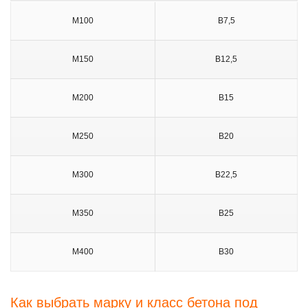
М100
B7,5
М150
B12,5
М200
B15
М250
B20
М300
B22,5
М350
B25
М400
B30
Как выбрать марку и класс бетона под