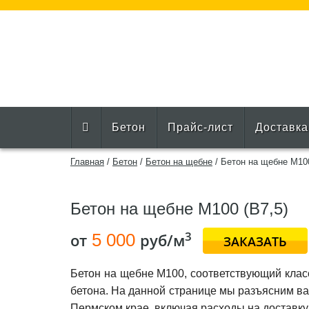
Бетон
Прайс-лист
Доставка
Главная
/
Бетон
/
Бетон на щебне
/
Бетон на щебне М100
Бетон на щебне М100 (B7,5)
3
от
5 000
руб/м
ЗАКАЗАТЬ
Бетон на щебне М100, соответствующий класс
бетона. На данной странице мы разъясним ва
Пермском крае, включая расходы на доставку