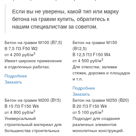
Если вы не уверены, какой тип или марку
бетона на гравии купить, обратитесь к
нашим специалистам за советом.
Бетон на гравии М100 (B7,5)
Бетон на гравии М150
В 7,5 П3 F50 W2
(B12,5)
3
от
4 200
руб/м
B 12,5 ПЗ F150 W4
3
Имеет широкое применение
от
4 500
руб/м
в отделочных работах.
Для отмостки, заливки
стяжек, дорожек и площадок
Подробнее
и т.п.
Заказать
Подробнее
Заказать
Бетон на гравии М200 (B15)
Бетон на гравии М250 (B20)
B 15 П3 F150 W4
B 20 ПЗ F150 W4
3
3
от
4 800
руб/м
от
5 100
руб/м
Универсальный
Подходит для создания
строительный материал для
различных элементов
большинства строительных
монолитных конструкций.