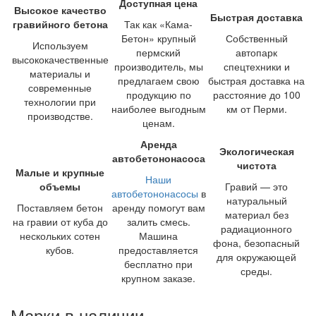
Доступная цена
Высокое качество
Быстрая доставка
гравийного бетона
Так как «Кама-
Бетон» крупный
Собственный
Используем
пермский
автопарк
высококачественные
производитель, мы
спецтехники и
материалы и
предлагаем свою
быстрая доставка на
современные
продукцию по
расстояние до 100
технологии при
наиболее выгодным
км от Перми.
производстве.
ценам.
Аренда
Экологическая
автобетононасоса
чистота
Малые и крупные
Наши
объемы
Гравий — это
автобетононасосы
в
натуральный
Поставляем бетон
аренду помогут вам
материал без
на гравии от куба до
залить смесь.
радиационного
нескольких сотен
Машина
фона, безопасный
кубов.
предоставляется
для окружающей
бесплатно при
среды.
крупном заказе.
Марки в наличии