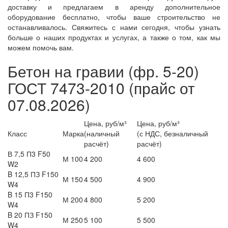
доставку и предлагаем в аренду дополнительное
оборудование бесплатно, чтобы ваше строительство не
останавливалось. Свяжитесь с нами сегодня, чтобы узнать
больше о наших продуктах и услугах, а также о том, как мы
можем помочь вам.
Бетон на гравии
(фр. 5-20)
ГОСТ 7473-2010 (прайс от
07.08.2026)
Цена, руб/м³
Цена, руб/м³
Класс
Марка
(наличный
(с НДС, безналичный
расчёт)
расчёт)
В 7,5 П3 F50
М 100
4 200
4 600
W2
B 12,5 ПЗ F150
М 150
4 500
4 900
W4
B 15 П3 F150
М 200
4 800
5 200
W4
B 20 ПЗ F150
М 250
5 100
5 500
W4