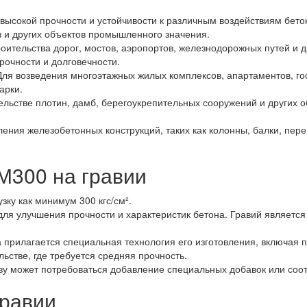
 высокой прочности и устойчивости к различным воздействиям бето
в и других объектов промышленного значения.
троительства дорог, мостов, аэропортов, железнодорожных путей и 
рочности и долговечности.
 Для возведения многоэтажных жилых комплексов, апартаментов, го
арки.
тельстве плотин, дамб, берегоукрепительных сооружений и других 
вления железобетонных конструкций, таких как колонны, балки, пе
М300 на гравии
ку как минимум 300 кгс/см².
 для улучшения прочности и характеристик бетона. Гравий являет
 прилагается специальная технология его изготовления, включая 
ьстве, где требуется средняя прочность.
зу может потребоваться добавление специальных добавок или соо
гравии