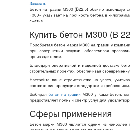
Заказать
Бетон на гравии М300 (B22,5) обычно используется
«300» указывает на прочность бетона в килограмм
сжатие.
Купить бетон М300 (В 22
Приобретая бетон марки М300 на гравии у компани
при совершении покупки, обеспечивая прозрачн
производителем.
Благодаря оперативной и надежной доставке бет
строительных проектах, обеспечивая своевременну
Настройте ваше строительство на успех, учиты
соответствие продукции стандартам и требованиям.
Выбирая
бетон на гравии
М300 у Кама-Бетон, вы 
предоставляет полный спектр услуг для удовлетвор
Сферы применения
Бетон марки М300 является одним из наиболее п
несколько основных сфер его применения: