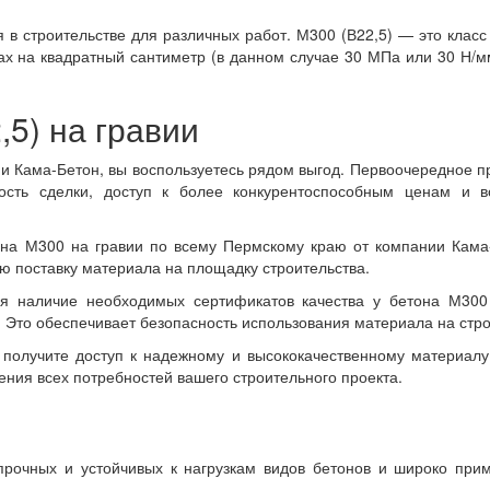
 в строительстве для различных работ. М300 (В22,5) — это класс
ах на квадратный сантиметр (в данном случае 30 МПа или 30 Н/мм
,5) на гравии
и Кама-Бетон, вы воспользуетесь рядом выгод. Первоочередное п
ость сделки, доступ к более конкурентоспособным ценам и в
она М300 на гравии по всему Пермскому краю от компании Кама
ю поставку материала на площадку строительства.
вая наличие необходимых сертификатов качества у бетона М300
 Это обеспечивает безопасность использования материала на стро
получите доступ к надежному и высококачественному материалу
ения всех потребностей вашего строительного проекта.
рочных и устойчивых к нагрузкам видов бетонов и широко приме