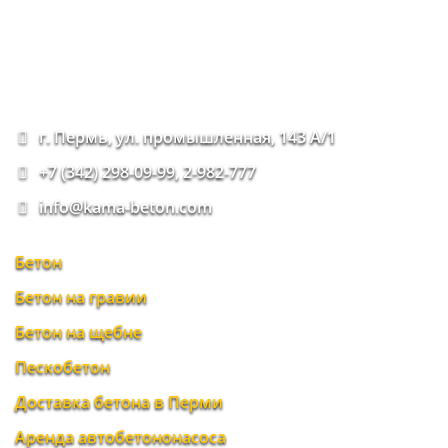
г. Пермь, ул. промышленная, 143 А/1
+7 (342) 298-09-99, 2-982-777
info@kama-beton.com
Бетон
Бетон на гравии
Бетон на щебне
Пескобетон
Доставка бетона в Перми
Аренда автобетононасоса