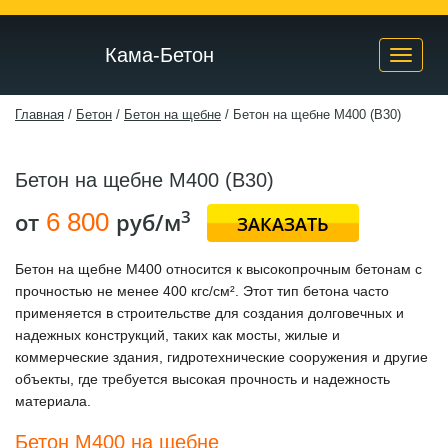
Кама-Бетон
Toggle
naviga
Главная
/
Бетон
/
Бетон на щебне
/
Бетон на щебне М400 (B30)
Бетон на щебне М400 (B30)
3
от
6 800
руб/м
ЗАКАЗАТЬ
Бетон на щебне М400
относится к высокопрочным бетонам с
прочностью не менее 400 кгс/см². Этот тип бетона часто
применяется в строительстве для создания долговечных и
надежных конструкций, таких как мосты, жилые и
коммерческие здания, гидротехнические сооружения и другие
объекты, где требуется высокая прочность и надежность
материала.
Бетон М400 на щебне